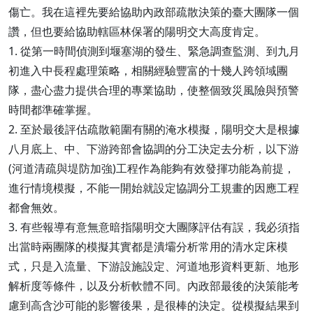
傷亡。我在這裡先要給協助內政部疏散決策的臺大團隊一個
讚，但也要給協助轄區林保署的陽明交大高度肯定。
1. 從第一時間偵測到堰塞湖的發生、緊急調查監測、到九月
初進入中長程處理策略，相關經驗豐富的十幾人跨領域團
隊，盡心盡力提供合理的專業協助，使整個致災風險與預警
時間都準確掌握。
2. 至於最後評估疏散範圍有關的淹水模擬，陽明交大是根據
八月底上、中、下游跨部會協調的分工決定去分析，以下游
(河道清疏與堤防加強)工程作為能夠有效發揮功能為前提，
進行情境模擬，不能一開始就設定協調分工規畫的因應工程
都會無效。
3. 有些報導有意無意暗指陽明交大團隊評估有誤，我必須指
出當時兩團隊的模擬其實都是潰壩分析常用的清水定床模
式，只是入流量、下游設施設定、河道地形資料更新、地形
解析度等條件，以及分析軟體不同。內政部最後的決策能考
慮到高含沙可能的影響後果，是很棒的決定。從模擬結果到