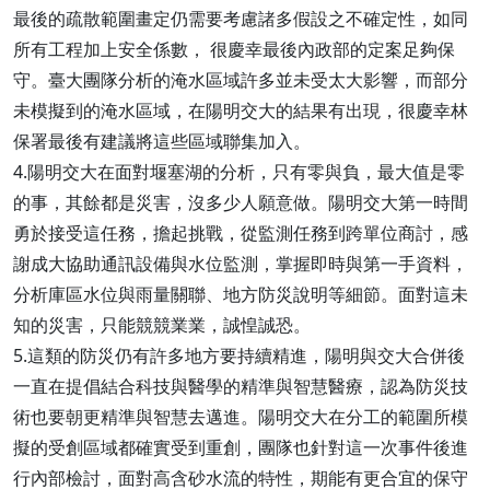
最後的疏散範圍畫定仍需要考慮諸多假設之不確定性，如同
所有工程加上安全係數， 很慶幸最後內政部的定案足夠保
守。臺大團隊分析的淹水區域許多並未受太大影響，而部分
未模擬到的淹水區域，在陽明交大的結果有出現，很慶幸林
保署最後有建議將這些區域聯集加入。
4.陽明交大在面對堰塞湖的分析，只有零與負，最大值是零
的事，其餘都是災害，沒多少人願意做。陽明交大第一時間
勇於接受這任務，擔起挑戰，從監測任務到跨單位商討，感
謝成大協助通訊設備與水位監測，掌握即時與第一手資料，
分析庫區水位與雨量關聯、地方防災說明等細節。面對這未
知的災害，只能競競業業，誠惶誠恐。
5.這類的防災仍有許多地方要持續精進，陽明與交大合併後
一直在提倡結合科技與醫學的精準與智慧醫療，認為防災技
術也要朝更精準與智慧去邁進。陽明交大在分工的範圍所模
擬的受創區域都確實受到重創，團隊也針對這一次事件後進
行內部檢討，面對高含砂水流的特性，期能有更合宜的保守