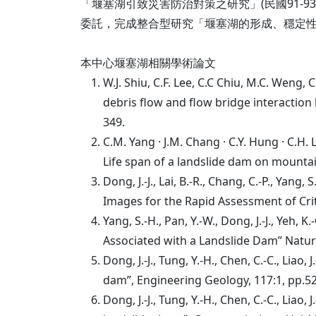
「堰塞湖引致災害防治對策之研究」(民國91-9
委託，完成整合型研究「堰塞湖的形成、穩定性、
本中心堰塞湖相關學術論文
W.J. Shiu, C.F. Lee, C.C Chiu, M.C. Weng
debris flow and flow bridge interaction
349.
C.M. Yang · J.M. Chang · C.Y. Hung · C.H
Life span of a landslide dam on mountai
Dong, J.-J., Lai, B.-R., Chang, C.-P., Yan
Images for the Rapid Assessment of Cri
Yang, S.-H., Pan, Y.-W., Dong, J.-J., Yeh,
Associated with a Landslide Dam” Natur
Dong, J.-J., Tung, Y.-H., Chen, C.-C., Liao
dam”, Engineering Geology, 117:1, pp.
Dong, J.-J., Tung, Y.-H., Chen, C.-C., Liao