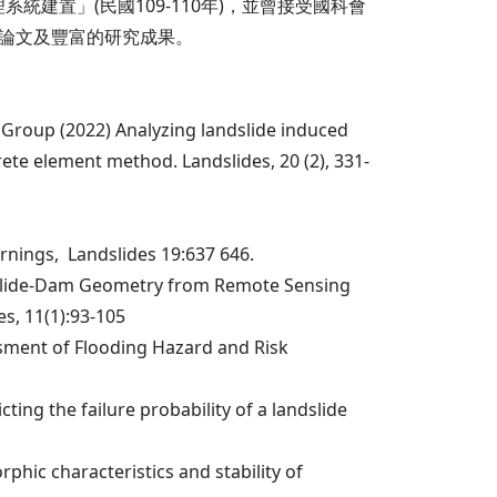
統建置」(民國109-110年)，並曾接受國科會
術論文及豐富的研究成果。
RT Group (2022) Analyzing landslide induced
ete element method. Landslides, 20 (2), 331-
arnings, Landslides 19:637 646.
ng Landslide-Dam Geometry from Remote Sensing
s, 11(1):93-105
ssessment of Flooding Hazard and Risk
dicting the failure probability of a landslide
morphic characteristics and stability of