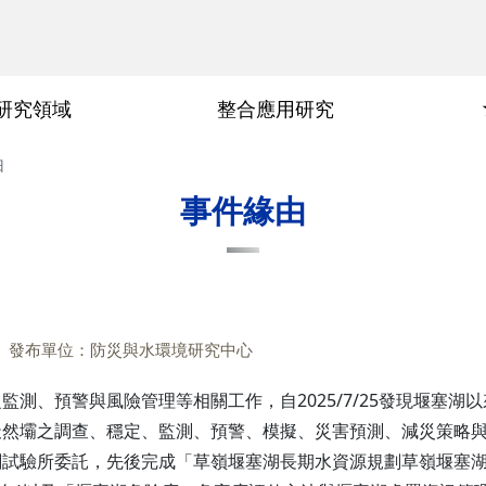
研究領域
整合應用研究
由
隱私權及安全政策
事件緣由
時間軸
事件緣由
發布單位：防災與水環境研究中心
測、預警與風險管理等相關工作，自2025/7/25發現堰塞
天然壩之調查、穩定、監測、預警、模擬、災害預測、減災策略
驗所委託，先後完成「草嶺堰塞湖長期水資源規劃草嶺堰塞湖斷層