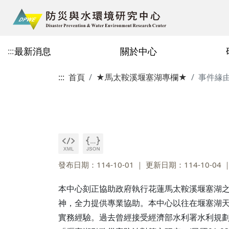
最新消息
關於中心
:::
:::
首頁
★馬太鞍溪堰塞湖專欄★
事件緣
中心簡介
研究項目
主任的話114.10.03
主要成員
研究實績
即時報導114.10.03
教師
現地監測與預警
減災策略評估
研究員
工程師
發布日期：114-10-01
更新日期：114-10-04
行政人員
本中心刻正協助政府執行花蓮馬太鞍溪堰塞湖之監
神，全力提供專業協助。本中心以往在堰塞湖
實務經驗。過去曾經接受經濟部水利署水利規劃試