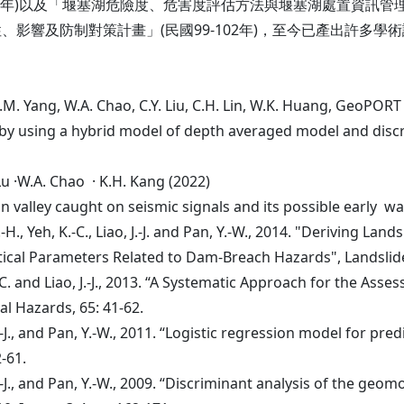
3年)以及「堰塞湖危險度、危害度評估方法與堰塞湖處置資訊管理系
影響及防制對策計畫」(民國99-102年)，至今已產出許多學
, C.M. Yang, W.A. Chao, C.Y. Liu, C.H. Lin, W.K. Huang, GeoPO
 by using a hybrid model of depth averaged model and discr
. Lu ·W.A. Chao · K.H. Kang (2022)
n valley caught on seismic signals and its possible early w
g, S.-H., Yeh, K.-C., Liao, J.-J. and Pan, Y.-W., 2014. "Derivi
tical Parameters Related to Dam-Breach Hazards", Landslide
 K.-C. and Liao, J.-J., 2013. “A Systematic Approach for the A
al Hazards, 65: 41-62.
, J.-J., and Pan, Y.-W., 2011. “Logistic regression model for pre
52-61.
, J.-J., and Pan, Y.-W., 2009. “Discriminant analysis of the geo